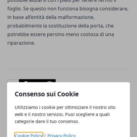
possibile aiutarsi con i piedi per tenere fermo il
foglio. Se questo non funziona bisogna considerare,
in base all’entità della malformazione,
probabilmente la sostituzione della porta, che
potrebbe essere persino meno costosa di una
riparazione.
Facebook
Twitter
Whatsapp
Consenso sui Cookie
Utilizziamo i cookie per ottimizzare il nostro sito
web e il nostro servizio. Puoi scegliere a quali
Articolo Precedente
Articolo Successivo
categorie dare il tuo consenso.
Cinque accessori da avere
Hobby: Quale Scegliere?
assolutamente in casa
Cookie Policy
|
Privacy Policy