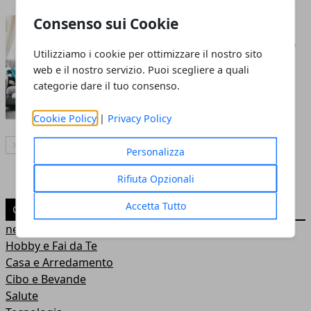
Consenso sui Cookie
Mobili da arredo: come
scegliere il design perfetto
Utilizziamo i cookie per ottimizzare il nostro sito
per ogni ambiente
web e il nostro servizio. Puoi scegliere a quali
categorie dare il tuo consenso.
21 dic 2024
Cookie Policy
|
Privacy Policy
Articolo Successivo
Personalizza
Rifiuta Opzionali
Accetta Tutto
CATEGORIE
news
Hobby e Fai da Te
Casa e Arredamento
Cibo e Bevande
Salute